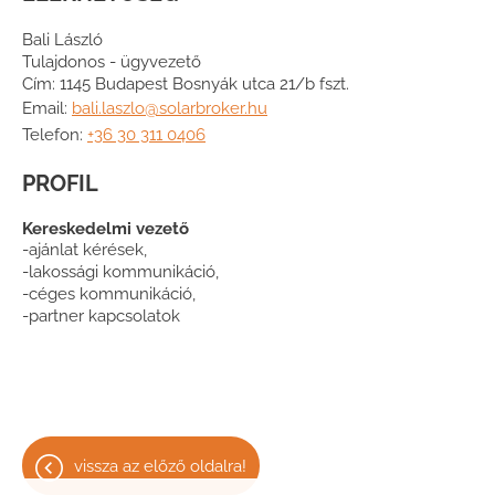
Bali László
Tulajdonos - ügyvezető
Cím: 1145 Budapest Bosnyák utca 21/b fszt.
Email:
bali.laszlo@solarbroker.hu
Telefon:
+36 30 311 0406
PROFIL
Kereskedelmi vezető
-ajánlat kérések,
-lakossági kommunikáció,
-céges kommunikáció,
-partner kapcsolatok
vissza az előző oldalra!