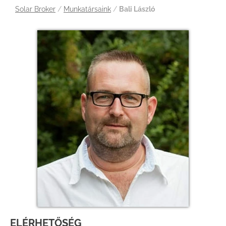
Solar Broker
/
Munkatársaink
/
Bali László
ELÉRHETŐSÉG