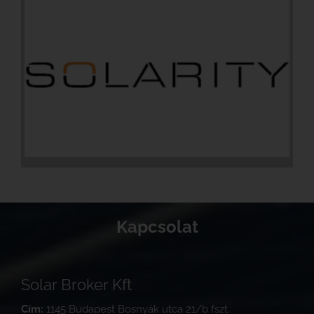
Kapcsolat
Solar Broker Kft
Cím:
1145 Budapest Bosnyák utca 21/b fszt.