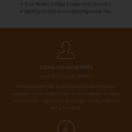
A Solar Broker elvégzi a teljes körű tervezést,
engedélyeztetést az energiaszolgáltatók felé.
SZEMÉLYES ÜGYINTÉZÉS
AMIT NYÚJTUNK ÖNNEK:
Munkatársunk már az első lépéstől személyesen
egyeztet Önnel, majd a Solar Broker csapata az egész
munka során segítségére lesz, hogy mindig tudja hol
tart a folyamat.