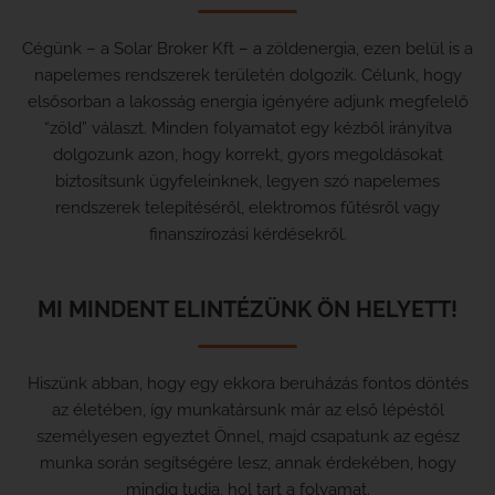
Cégünk – a Solar Broker Kft – a zöldenergia, ezen belül is a
napelemes rendszerek területén dolgozik. Célunk, hogy
elsősorban a lakosság energia igényére adjunk megfelelő
“zöld” választ. Minden folyamatot egy kézből irányítva
dolgozunk azon, hogy korrekt, gyors megoldásokat
biztosítsunk ügyfeleinknek, legyen szó napelemes
rendszerek telepítéséről, elektromos fűtésről vagy
finanszírozási kérdésekről.
MI MINDENT ELINTÉZÜNK ÖN HELYETT!
Hiszünk abban, hogy egy ekkora beruházás fontos döntés
az életében, így munkatársunk már az első lépéstől
személyesen egyeztet Önnel, majd csapatunk az egész
munka során segítségére lesz, annak érdekében, hogy
mindig tudja, hol tart a folyamat.