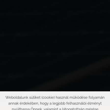
Weboldalunk sütiket (cookie) használ működése folyamán
annak érdekében, hogy a legjobb felhasználói élményt
nyújthassa Önnek, valamint a látogatottság mérése