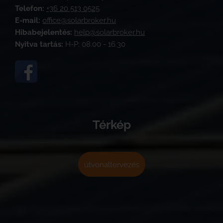
Telefon:
+36 20 513 0525
E-mail:
office@solarbroker.hu
Hibabejelentés:
help@solarbroker.hu
Nyitva tartás:
H-P: 08.00 - 16.30
Térkép
útvonaltervezés