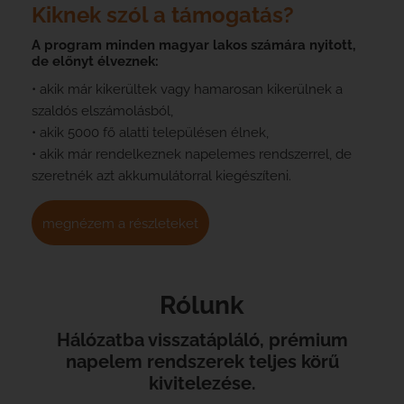
Kiknek szól a támogatás?
A program minden magyar lakos számára nyitott,
de előnyt élveznek:
• akik már kikerültek vagy hamarosan kikerülnek a
szaldós elszámolásból,
• akik 5000 fő alatti településen élnek,
• akik már rendelkeznek napelemes rendszerrel, de
szeretnék azt akkumulátorral kiegészíteni.
megnézem a részleteket
Rólunk
Hálózatba visszatápláló, prémium
napelem rendszerek teljes körű
kivitelezése.